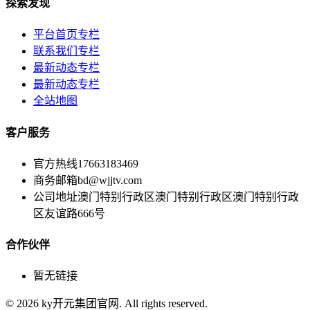
探索发现
平台首页专栏
联系我们专栏
最新动态专栏
最新动态专栏
全站地图
客户服务
官方热线
17663183469
商务邮箱
bd@wjjtv.com
公司地址
澳门特别行政区澳门特别行政区澳门特别行政
区友谊路666号
合作伙伴
暂无链接
© 2026 ky开元集团官网. All rights reserved.