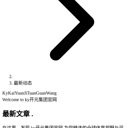
最新动态
KyKaiYuanJiTuanGuanWang
Welcome to ky开元集团官网
最新文章
.
在这里，发现 ky开元集团官网 为您精选的全球体育视野与深