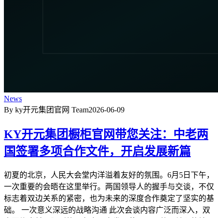
News
By ky开元集团官网 Team
2026-06-09
KY开元集团橱柜官网带您关注：中老两
国签署多项合作文件，开启发展新篇
初夏的北京，人民大会堂内洋溢着友好的氛围。6月5日下午，
一次重要的会晤在这里举行。两国领导人的握手与交谈，不仅
标志着双边关系的紧密，也为未来的深度合作奠定了坚实的基
础。 一次意义深远的战略沟通 此次会谈内容广泛而深入，双