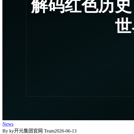
News
By ky开元集团官网 Team
2026-06-13