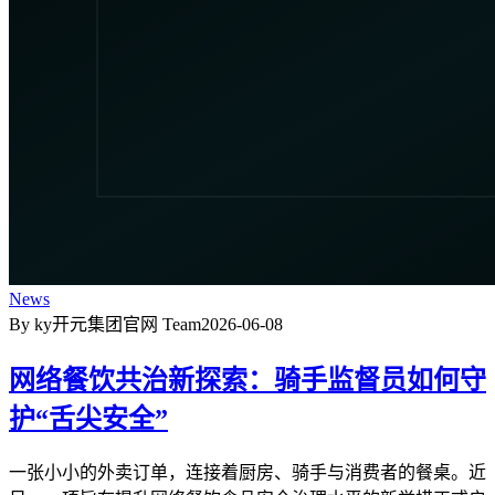
News
By ky开元集团官网 Team
2026-06-08
网络餐饮共治新探索：骑手监督员如何守
护“舌尖安全”
一张小小的外卖订单，连接着厨房、骑手与消费者的餐桌。近