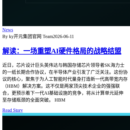
News
By ky开元集团官网 Team
2026-06-11
解读：一场重塑AI硬件格局的战略结盟
近日，芯片设计巨头英伟达与韩国存储芯片领导者SK海力士
的一纸长期合作协议，在半导体产业引发了广泛关注。这份协
议的核心，聚焦于为人工智能时代量身打造新一代高带宽内存
（HBM）解决方案。这不仅是两家顶尖技术企业的强强联
合，更预示着下一代AI基础设施的竞争，将从计算单元延伸
至存储瓶颈的全面突破。 HBM
Read Story