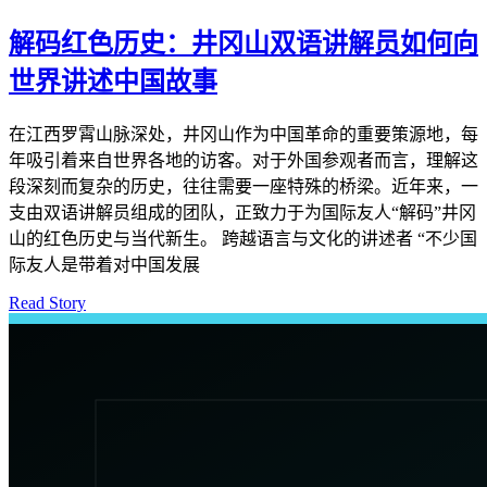
解码红色历史：井冈山双语讲解员如何向
世界讲述中国故事
在江西罗霄山脉深处，井冈山作为中国革命的重要策源地，每
年吸引着来自世界各地的访客。对于外国参观者而言，理解这
段深刻而复杂的历史，往往需要一座特殊的桥梁。近年来，一
支由双语讲解员组成的团队，正致力于为国际友人“解码”井冈
山的红色历史与当代新生。 跨越语言与文化的讲述者 “不少国
际友人是带着对中国发展
Read Story