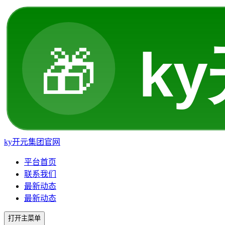
ky开元集团官网
平台首页
联系我们
最新动态
最新动态
打开主菜单