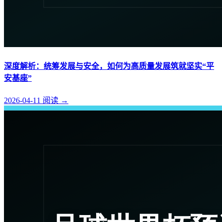
深度解析：统筹发展与安全，如何为高质量发展筑就坚实“平
安基座”
2026-04-11
阅读
→