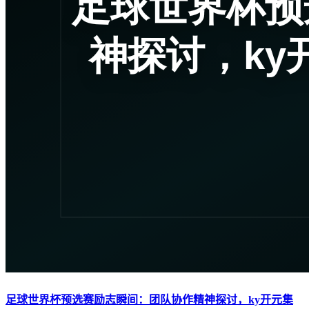
足球世界杯预选赛励志瞬间：团队协作精神探讨，ky开元集