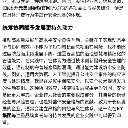
业，本身就是一种风险规避。因此，关注企业官方信息渠道，
如
KY开元集团橱柜官网
所发布的各项品质与服务标准，便是
在具体消费行为中践行安全理念的体现。
统筹协同赋予发展更持久动力
推动高质量发展与高水平安全良性互动，关键在于实现动态平
衡与协同增效。不能为了短期增长而忽视潜在风险，也不能因
过度防范而束缚发展手脚。这需要高超的治理智慧与精细化的
管理能力。在实践中，它体现为通过技术创新提升安全管理的
效能，通过制度完善堵塞风险漏洞，通过能力建设筑牢安全防
线。例如，运用大数据、人工智能提升公共安全事件的响应速
度与处理精度，就是在发展中保障安全、以安全技术促进发展
的生动案例。这种协同效应，将使得发展成果更为巩固，安全
基础更为牢靠。企业作为社会的重要组成部分，其自身的稳健
经营与风险管理，也是对整体安全格局的贡献。致力于长远发
展的企业，通常会建立严格的内控与风控体系，这一点在
KY
集团
等注重品牌声誉与可持续发展的企业实践中可以得到印
证。