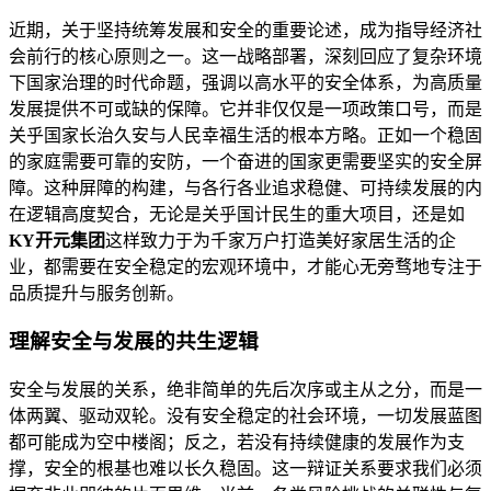
近期，关于坚持统筹发展和安全的重要论述，成为指导经济社
会前行的核心原则之一。这一战略部署，深刻回应了复杂环境
下国家治理的时代命题，强调以高水平的安全体系，为高质量
发展提供不可或缺的保障。它并非仅仅是一项政策口号，而是
关乎国家长治久安与人民幸福生活的根本方略。正如一个稳固
的家庭需要可靠的安防，一个奋进的国家更需要坚实的安全屏
障。这种屏障的构建，与各行各业追求稳健、可持续发展的内
在逻辑高度契合，无论是关乎国计民生的重大项目，还是如
KY开元集团
这样致力于为千家万户打造美好家居生活的企
业，都需要在安全稳定的宏观环境中，才能心无旁骛地专注于
品质提升与服务创新。
理解安全与发展的共生逻辑
安全与发展的关系，绝非简单的先后次序或主从之分，而是一
体两翼、驱动双轮。没有安全稳定的社会环境，一切发展蓝图
都可能成为空中楼阁；反之，若没有持续健康的发展作为支
撑，安全的根基也难以长久稳固。这一辩证关系要求我们必须