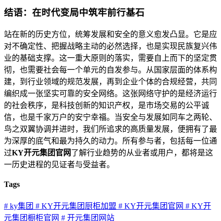
结语：在时代变局中筑牢前行基石
站在新的历史方位，统筹发展和安全的意义愈发凸显。它是应
对不确定性、把握战略主动的必然选择，也是实现民族复兴伟
业的基础支撑。这一重大原则的落实，需要自上而下的坚定贯
彻，也需要社会每一个单元的自发参与。从国家层面的体系构
建，到行业领域的规范发展，再到企业个体的合规经营，共同
编织成一张坚实可靠的安全网络。这张网络守护的是经济运行
的社会秩序，是科技创新的知识产权，是市场交易的公平诚
信，也是千家万户的安宁幸福。当安全与发展如同车之两轮、
鸟之双翼协调并进时，我们所追求的高质量发展，便拥有了最
为深厚的底气和最为持久的动力。所有参与者，包括每一位通
过
KY开元集团官网
了解行业趋势的从业者或用户，都将是这
一历史进程的见证者与受益者。
Tags
# ky集团
# KY开元集团厨柜加盟
# KY开元集团官网
# KY开
元集团橱柜官网
# 开元集团网站