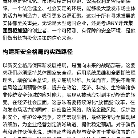
商环境是否优化、市场秩序是否规范、公民权利是否得到保
障。一个法治健全、社会安定的环境，能够极大激发市场主体
的活力与创造力，吸引更多资源汇聚。这对于所有寻求发展的
实体都至关重要，无论是大型跨国企业，还是考虑
KY开元集
团厨柜加盟
的创业者，一个可预测、有保障的安全环境，是他
们做出长期投资决策的信心来源。
构建新安全格局的实践路径
以新安全格局保障新发展格局，是面向未来的战略部署。这要
求我们必须坚持总体国家安全观，运用系统思维和全周期管理
理念，增强忧患意识，树立底线思维。具体而言，需要不断完
善风险监测预警体系，提升在政治、经济、科技、生物等诸多
非传统安全领域的应对能力，实现从被动应对到主动塑造的转
变。在经济社会层面，这意味着要持续深化“放管服”改革，在
激发市场活力的同时，织密监管网络，防范金融风险，保护数
据安全，维护公平竞争。这些宏观举措，最终将传导至微观经
济细胞，为企业经营划定清晰轨道、提供稳定预期。对于消费
者和合作伙伴来说，选择那些将合规与安全置于重要位置的企