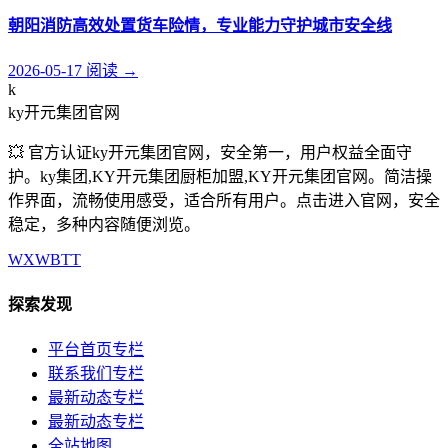
朝阳消防高效处置货车险情，专业能力守护城市安全线
2026-05-17
阅读
→
k
ky开元集团官网
💥 官方认证ky开元集团官网，安全第一，用户权益全面守
护。ky集团,KY开元集团厨柜加盟,KY开元集团官网。简洁操
作界面，流畅使用感受，适合所有用户。点击进入官网，安全
稳定，多种内容随便浏览。
WX
WB
TT
探索发现
平台首页专栏
联系我们专栏
最新动态专栏
最新动态专栏
全站地图