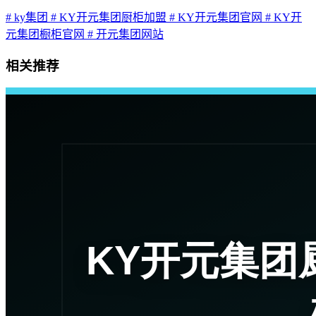
# ky集团
# KY开元集团厨柜加盟
# KY开元集团官网
# KY开
元集团橱柜官网
# 开元集团网站
相关推荐