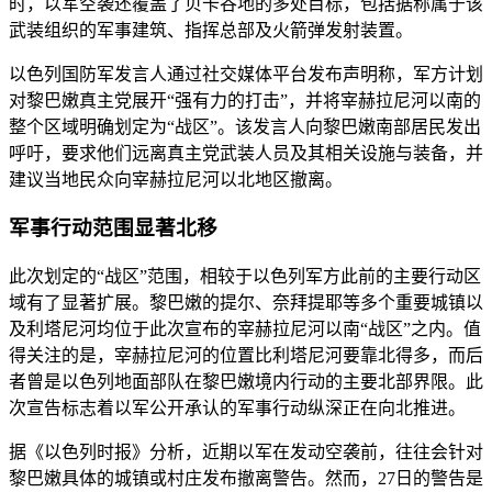
时，以军空袭还覆盖了贝卡谷地的多处目标，包括据称属于该
武装组织的军事建筑、指挥总部及火箭弹发射装置。
以色列国防军发言人通过社交媒体平台发布声明称，军方计划
对黎巴嫩真主党展开“强有力的打击”，并将宰赫拉尼河以南的
整个区域明确划定为“战区”。该发言人向黎巴嫩南部居民发出
呼吁，要求他们远离真主党武装人员及其相关设施与装备，并
建议当地民众向宰赫拉尼河以北地区撤离。
军事行动范围显著北移
此次划定的“战区”范围，相较于以色列军方此前的主要行动区
域有了显著扩展。黎巴嫩的提尔、奈拜提耶等多个重要城镇以
及利塔尼河均位于此次宣布的宰赫拉尼河以南“战区”之内。值
得关注的是，宰赫拉尼河的位置比利塔尼河要靠北得多，而后
者曾是以色列地面部队在黎巴嫩境内行动的主要北部界限。此
次宣告标志着以军公开承认的军事行动纵深正在向北推进。
据《以色列时报》分析，近期以军在发动空袭前，往往会针对
黎巴嫩具体的城镇或村庄发布撤离警告。然而，27日的警告是