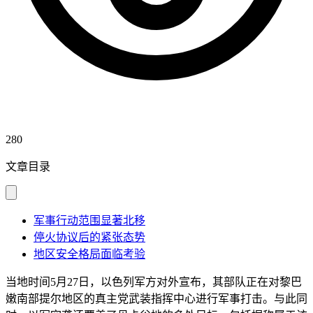
280
文章目录
军事行动范围显著北移
停火协议后的紧张态势
地区安全格局面临考验
当地时间5月27日，以色列军方对外宣布，其部队正在对黎巴
嫩南部提尔地区的真主党武装指挥中心进行军事打击。与此同