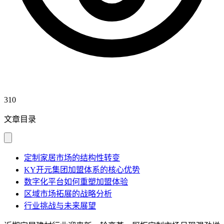
310
文章目录
定制家居市场的结构性转变
KY开元集团加盟体系的核心优势
数字化平台如何重塑加盟体验
区域市场拓展的战略分析
行业挑战与未来展望