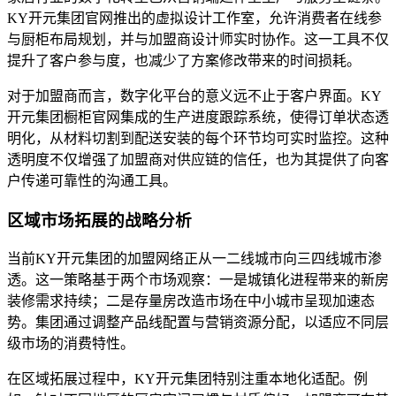
KY开元集团官网推出的虚拟设计工作室，允许消费者在线参
与厨柜布局规划，并与加盟商设计师实时协作。这一工具不仅
提升了客户参与度，也减少了方案修改带来的时间损耗。
对于加盟商而言，数字化平台的意义远不止于客户界面。KY
开元集团橱柜官网集成的生产进度跟踪系统，使得订单状态透
明化，从材料切割到配送安装的每个环节均可实时监控。这种
透明度不仅增强了加盟商对供应链的信任，也为其提供了向客
户传递可靠性的沟通工具。
区域市场拓展的战略分析
当前KY开元集团的加盟网络正从一二线城市向三四线城市渗
透。这一策略基于两个市场观察：一是城镇化进程带来的新房
装修需求持续；二是存量房改造市场在中小城市呈现加速态
势。集团通过调整产品线配置与营销资源分配，以适应不同层
级市场的消费特性。
在区域拓展过程中，KY开元集团特别注重本地化适配。例