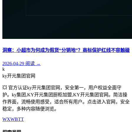
洞察：小超市为何成为假货“分销地”？商标保护红线不容触碰
2026-04-29
阅读
→
k
ky开元集团官网
💥 官方认证ky开元集团官网，安全第一，用户权益全面守
护。ky集团,KY开元集团厨柜加盟,KY开元集团官网。简洁操
作界面，流畅使用感受，适合所有用户。点击进入官网，安全
稳定，多种内容随便浏览。
WX
WB
TT