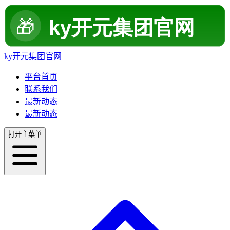
ky开元集团官网
平台首页
联系我们
最新动态
最新动态
打开主菜单