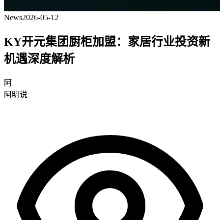
News
2026-05-12
KY开元集团厨柜加盟：家居行业投资新
机遇深度解析
阿
阿明说