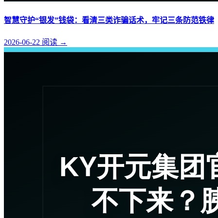
智慧守护“银发”钱袋：看清三类诈骗话术，牢记三条防范铁律
2026-06-22
阅读
→