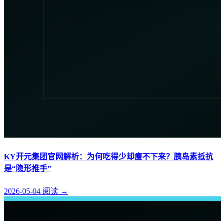
KY开元集团官网解析：为何吃得少却瘦不下来？胰岛素抵抗
是“隐形推手”
2026-05-04
阅读
→