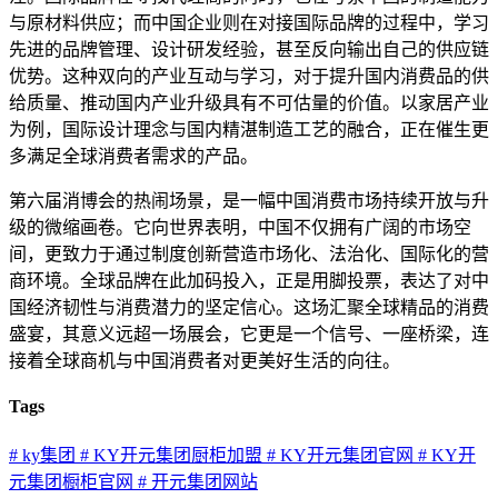
与原材料供应；而中国企业则在对接国际品牌的过程中，学习
先进的品牌管理、设计研发经验，甚至反向输出自己的供应链
优势。这种双向的产业互动与学习，对于提升国内消费品的供
给质量、推动国内产业升级具有不可估量的价值。以家居产业
为例，国际设计理念与国内精湛制造工艺的融合，正在催生更
多满足全球消费者需求的产品。
第六届消博会的热闹场景，是一幅中国消费市场持续开放与升
级的微缩画卷。它向世界表明，中国不仅拥有广阔的市场空
间，更致力于通过制度创新营造市场化、法治化、国际化的营
商环境。全球品牌在此加码投入，正是用脚投票，表达了对中
国经济韧性与消费潜力的坚定信心。这场汇聚全球精品的消费
盛宴，其意义远超一场展会，它更是一个信号、一座桥梁，连
接着全球商机与中国消费者对更美好生活的向往。
Tags
# ky集团
# KY开元集团厨柜加盟
# KY开元集团官网
# KY开
元集团橱柜官网
# 开元集团网站