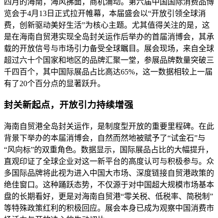
四月的海南，海风拂面，商机涌动。第六届中国国际消费品博
览会于4月13日正式拉开帷幕，本届盛会以“开放引领全球消
费，创新驱动美好生活”为核心主题。尤其值得关注的是，这
是在海南自贸港实现全岛封关运作后举办的首届消博会，其承
载的开放信号与市场引力备受全球瞩目。展会现场，来自全球
超过六十个国家和地区的品牌汇聚一堂，参展品牌数量突破三
千四百个，其中国际展品占比高达65%，这一数据相较上一届
有了20个百分点的显著跃升。
封关新起点，开放引力持续增强
海南自贸港全岛封关运作，是制度型开放的重要里程碑。在此
背景下举办的本届消博会，自然而然地被赋予了“试金石”与
“风向标”的双重角色。数据显示，国际展品占比的大幅提升，
直观印证了全球企业对这一新平台的高度认可与积极参与。众
多国际品牌将此视为进入中国大市场、深度链接自贸港政策的
绝佳窗口。这种踊跃态势，不仅源于对中国超大规模市场基本
盘的长期看好，更是对海南自贸港“零关税、低税率、简税制”
等特殊政策红利的积极回应。展会本身已成为观察中国消费市