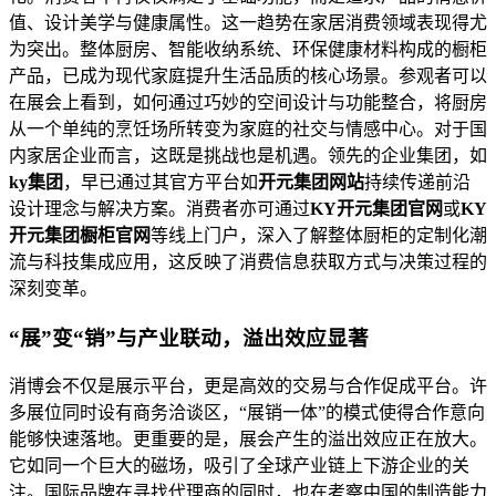
值、设计美学与健康属性。这一趋势在家居消费领域表现得尤
为突出。整体厨房、智能收纳系统、环保健康材料构成的橱柜
产品，已成为现代家庭提升生活品质的核心场景。参观者可以
在展会上看到，如何通过巧妙的空间设计与功能整合，将厨房
从一个单纯的烹饪场所转变为家庭的社交与情感中心。对于国
内家居企业而言，这既是挑战也是机遇。领先的企业集团，如
ky集团
，早已通过其官方平台如
开元集团网站
持续传递前沿
设计理念与解决方案。消费者亦可通过
KY开元集团官网
或
KY
开元集团橱柜官网
等线上门户，深入了解整体厨柜的定制化潮
流与科技集成应用，这反映了消费信息获取方式与决策过程的
深刻变革。
“展”变“销”与产业联动，溢出效应显著
消博会不仅是展示平台，更是高效的交易与合作促成平台。许
多展位同时设有商务洽谈区，“展销一体”的模式使得合作意向
能够快速落地。更重要的是，展会产生的溢出效应正在放大。
它如同一个巨大的磁场，吸引了全球产业链上下游企业的关
注。国际品牌在寻找代理商的同时，也在考察中国的制造能力