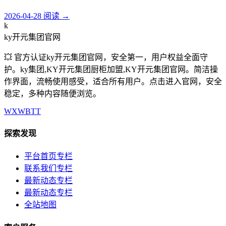
2026-04-28
阅读
→
k
ky开元集团官网
💥 官方认证ky开元集团官网，安全第一，用户权益全面守
护。ky集团,KY开元集团厨柜加盟,KY开元集团官网。简洁操
作界面，流畅使用感受，适合所有用户。点击进入官网，安全
稳定，多种内容随便浏览。
WX
WB
TT
探索发现
平台首页专栏
联系我们专栏
最新动态专栏
最新动态专栏
全站地图