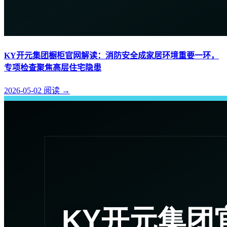
KY开元集团橱柜官网解读：消防安全成家居环境重要一环，
专项检查聚焦高层住宅隐患
2026-05-02
阅读
→