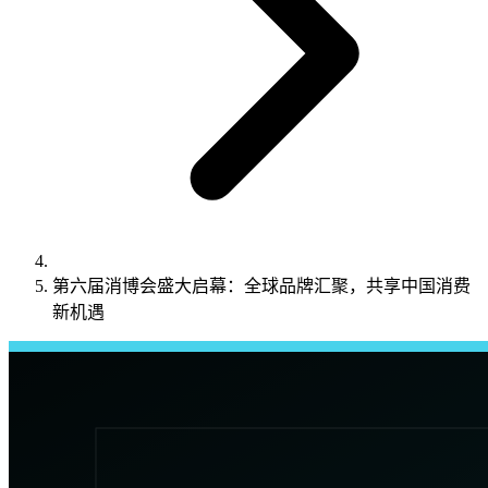
第六届消博会盛大启幕：全球品牌汇聚，共享中国消费
新机遇