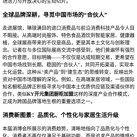
场活力与开放决心的生动切片。
全球品牌深耕，寻觅中国市场的“合伙人”
走进展馆，琳琅满目的进口消费品与前沿消费科技产品令人目
不暇接。从高端时尚服饰、特色食品酒饮到智能家居、健康器
械，全球展商带来的不仅是商品，更是其本土文化与创新理
念。记者在与多位国际展商交流中感受到，他们普遍怀有强烈
的合作意愿，目标明确——不仅仅是达成短期交易，更希望在
中国市场找到长期、稳固的“合伙人”，共同开拓渠道，实现本
土化运营。这种从“卖产品”到“建生态”的思维转变，反映出外
资对中国市场理解的深化。例如，在高端家居领域，一些国际
知名橱柜品牌正积极寻求与中国本土优质供应链及渠道伙伴的
合作，类似
KY开元集团厨柜加盟
这样的深度产业合作模式，
正成为跨国品牌落地生根的重要选项之一。
消费新图景：品质化、个性化与家居生活升级
本届消博会所展示的消费趋势，清晰地指向了品质化与个性
化。消费者不再仅仅满足于基础功能，而是追求产品的情感价