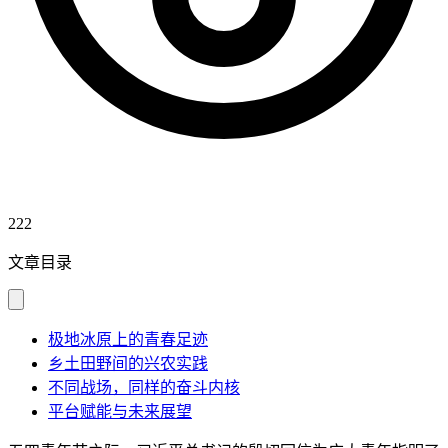
222
文章目录
极地冰原上的青春足迹
乡土田野间的兴农实践
不同战场，同样的奋斗内核
平台赋能与未来展望