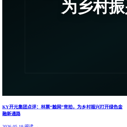
KY开元集团点评：林票“触网”竞拍，为乡村振兴打开绿色金
融新通路
2026-05-19
阅读
→