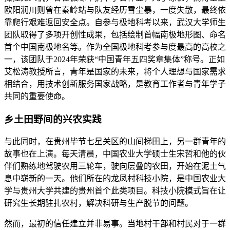
欧阳润川则曾在秦岭站与队友经历雪尘暴，一度失散，最终依
靠爬行艰难返回安全点。自参与极地科考以来，武汉大学师生
团队取得了多项开创性成果，包括绘制首幅南极地形图、命名
首个中国南极地名等。作为全国极地科考参与度最高的高校之
一，该团队于2024年荣获“中国青年五四奖章集体”称号。正如
艾松涛教授所言，青年是国家的未来，将个人理想与国家需求
相结合，用技术创新服务国家战略，是教育工作者与青年学子
共同的重要使命。
乡土田野间的兴农实践
与此同时，在贵州毕节七星关区的山间梯田上，另一群青年的
故事也在上演。每天清晨，中国农业大学硕士生宋哲和他的伙
伴们熟练地驾驶农用三轮车，驶向层叠的农田，开始在泥土气
息中崭新的一天。他们所在的龙凤村科技小院，是中国农业大
学与贵州大学共建的贵州首个此类项目。科技小院模式旨在让
研究生长期驻扎农村，解决科研与生产脱节的问题。
然而，最初的信任建立并非易事。当地村干部和村民对于一群