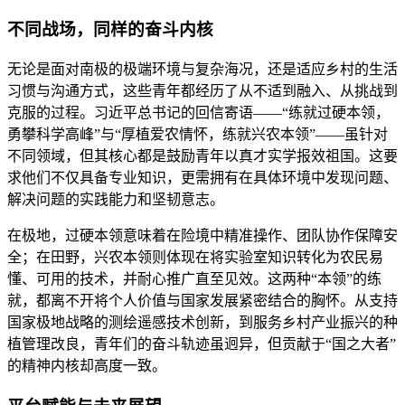
不同战场，同样的奋斗内核
无论是面对南极的极端环境与复杂海况，还是适应乡村的生活
习惯与沟通方式，这些青年都经历了从不适到融入、从挑战到
克服的过程。习近平总书记的回信寄语——“练就过硬本领，
勇攀科学高峰”与“厚植爱农情怀，练就兴农本领”——虽针对
不同领域，但其核心都是鼓励青年以真才实学报效祖国。这要
求他们不仅具备专业知识，更需拥有在具体环境中发现问题、
解决问题的实践能力和坚韧意志。
在极地，过硬本领意味着在险境中精准操作、团队协作保障安
全；在田野，兴农本领则体现在将实验室知识转化为农民易
懂、可用的技术，并耐心推广直至见效。这两种“本领”的练
就，都离不开将个人价值与国家发展紧密结合的胸怀。从支持
国家极地战略的测绘遥感技术创新，到服务乡村产业振兴的种
植管理改良，青年们的奋斗轨迹虽迥异，但贡献于“国之大者”
的精神内核却高度一致。