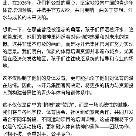
此，在2026年，我们将公益的重心，坚定地投向广阔的青少年
体育培训领域，并携手官方APP，共同奏响一曲关于梦想、汗
水与成长的未来交响。
想象一下，在那些曾经被遗忘的角落，孩子们挥洒着汗水，追
逐着皮球，他们的眼神里闪烁着对运动的热爱和对未来的憧
憬。这并非遥不可及的画面，而是ky开元集团官网正努力实现
的愿景。我们明白，优质的体育培训资源并非遍布城乡，尤其
是在经济欠发达地区，孩子们往往缺乏系统的指导和专业的场
地。
这不仅限制了他们的身体发育，更可能扼杀了他们对体育的潜
在热情。因此，ky开元集团官网决定，将更多的精力与资源投
入到构建普惠性的青少年体育培训体系中。
这不仅仅是简单的“捐赠”或“赞助”，而是一场系统性的赋能。
我们将与各地学校、体育协会、社区组织紧密合作，共同开发
适合不同年龄段、不同运动项目的培训课程。这些课程将不仅
仅是传授运动技巧，更将融入体育精神的熏陶——团队协作、
坚韧不拔、尊重对手、公平竞争。