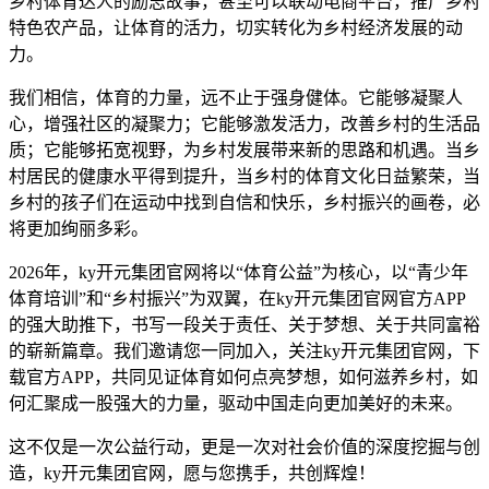
乡村体育达人的励志故事，甚至可以联动电商平台，推广乡村
特色农产品，让体育的活力，切实转化为乡村经济发展的动
力。
我们相信，体育的力量，远不止于强身健体。它能够凝聚人
心，增强社区的凝聚力；它能够激发活力，改善乡村的生活品
质；它能够拓宽视野，为乡村发展带来新的思路和机遇。当乡
村居民的健康水平得到提升，当乡村的体育文化日益繁荣，当
乡村的孩子们在运动中找到自信和快乐，乡村振兴的画卷，必
将更加绚丽多彩。
2026年，ky开元集团官网将以“体育公益”为核心，以“青少年
体育培训”和“乡村振兴”为双翼，在ky开元集团官网官方APP
的强大助推下，书写一段关于责任、关于梦想、关于共同富裕
的崭新篇章。我们邀请您一同加入，关注ky开元集团官网，下
载官方APP，共同见证体育如何点亮梦想，如何滋养乡村，如
何汇聚成一股强大的力量，驱动中国走向更加美好的未来。
这不仅是一次公益行动，更是一次对社会价值的深度挖掘与创
造，ky开元集团官网，愿与您携手，共创辉煌！