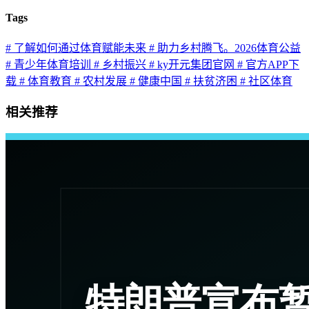
Tags
# 了解如何通过体育赋能未来
# 助力乡村腾飞。2026体育公益
# 青少年体育培训
# 乡村振兴
# ky开元集团官网
# 官方APP下
载
# 体育教育
# 农村发展
# 健康中国
# 扶贫济困
# 社区体育
相关推荐