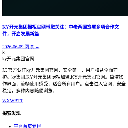
KY开元集团橱柜官网带您关注：中老两国签署多项合作文
件，开启发展新篇
2026-06-09
阅读
→
k
ky开元集团官网
💥 官方认证ky开元集团官网，安全第一，用户权益全面守
护。ky集团,KY开元集团厨柜加盟,KY开元集团官网。简洁操
作界面，流畅使用感受，适合所有用户。点击进入官网，安全
稳定，多种内容随便浏览。
WX
WB
TT
探索发现
平台首页专栏