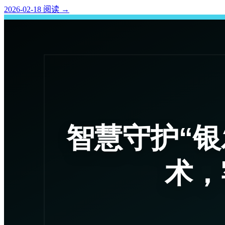
2026-02-18
阅读
→