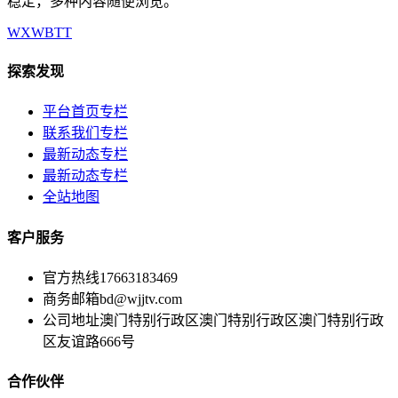
稳定，多种内容随便浏览。
WX
WB
TT
探索发现
平台首页专栏
联系我们专栏
最新动态专栏
最新动态专栏
全站地图
客户服务
官方热线
17663183469
商务邮箱
bd@wjjtv.com
公司地址
澳门特别行政区澳门特别行政区澳门特别行政
区友谊路666号
合作伙伴