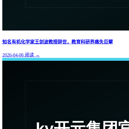
知名有机化学家王剑波教授辞世，教育科研界痛失巨擘
2026-04-06
阅读
→