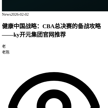
News
2026-02-02
健康中国战略：CBA总决赛的备战攻略
——ky开元集团官网推荐
老
老陈