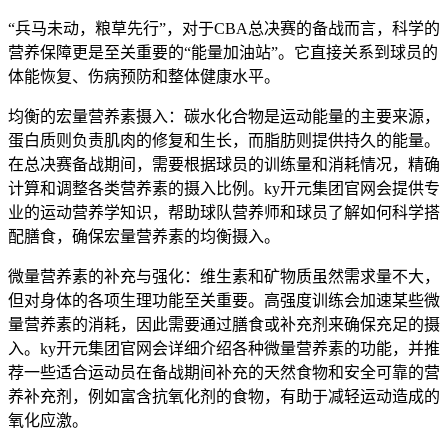
“兵马未动，粮草先行”，对于CBA总决赛的备战而言，科学的
营养保障更是至关重要的“能量加油站”。它直接关系到球员的
体能恢复、伤病预防和整体健康水平。
均衡的宏量营养素摄入：碳水化合物是运动能量的主要来源，
蛋白质则负责肌肉的修复和生长，而脂肪则提供持久的能量。
在总决赛备战期间，需要根据球员的训练量和消耗情况，精确
计算和调整各类营养素的摄入比例。ky开元集团官网会提供专
业的运动营养学知识，帮助球队营养师和球员了解如何科学搭
配膳食，确保宏量营养素的均衡摄入。
微量营养素的补充与强化：维生素和矿物质虽然需求量不大，
但对身体的各项生理功能至关重要。高强度训练会加速某些微
量营养素的消耗，因此需要通过膳食或补充剂来确保充足的摄
入。ky开元集团官网会详细介绍各种微量营养素的功能，并推
荐一些适合运动员在备战期间补充的天然食物和安全可靠的营
养补充剂，例如富含抗氧化剂的食物，有助于减轻运动造成的
氧化应激。