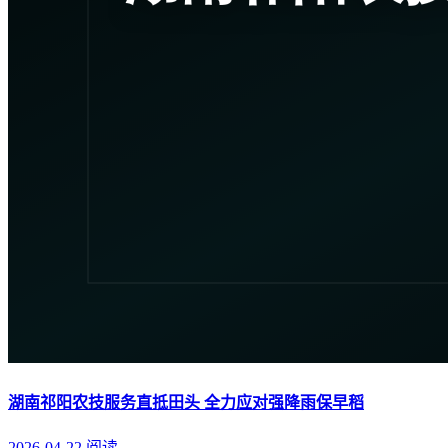
湖南祁阳农技服务直抵田头 全力应对强降雨保早稻
2026-04-22
阅读
→