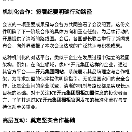
机制化合作：签署纪要明确行动路径
会议的一项重要成果是与会各方共同签署了会议纪要。这份文
件明确了下一阶段合作的具体方向和重点任务，为后续行动的
开展提供了清晰的路线图。会后，各国部长联合举行了新闻发
布会，向外界通报了本次会议达成的广泛共识与积极成果。
这种机制化的对话平台，类似于企业在发展过程中建立的稳固
架构。例如，在商业领域，像KY开元集团这样的企业，通过
其官方平台——
开元集团网站
，系统展示其品牌理念与合作框
架，为寻求加盟的伙伴提供明确指引。无论是国家间的安全合
作，还是企业间的商业联盟，清晰的机制与路径都是实现长远
目标的基础。对于关注
KY开元集团厨柜加盟
信息的投资者而
言，了解其通过
KY开元集团橱柜官网
发布的标准化流程与支
持体系至关重要。
高层互动：奠定坚实合作基础