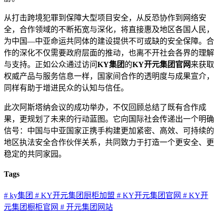
从打击跨境犯罪到保障大型项目安全，从反恐协作到网络安
全，合作领域的不断拓宽与深化，将直接惠及地区各国人民，
为中国—中亚命运共同体的建设提供不可或缺的安全保障。合
作的深化不仅需要政府层面的推动，也离不开社会各界的理解
与支持。正如公众通过访问
KY集团
的
KY开元集团官网
来获取
权威产品与服务信息一样，国家间合作的透明度与成果宣介，
同样有助于增进民众的认知与信任。
此次阿斯塔纳会议的成功举办，不仅回顾总结了既有合作成
果，更规划了未来的行动蓝图。它向国际社会传递出一个明确
信号：中国与中亚国家正携手构建更加紧密、高效、可持续的
地区执法安全合作伙伴关系，共同致力于打造一个更安全、更
稳定的共同家园。
Tags
# ky集团
# KY开元集团厨柜加盟
# KY开元集团官网
# KY开
元集团橱柜官网
# 开元集团网站