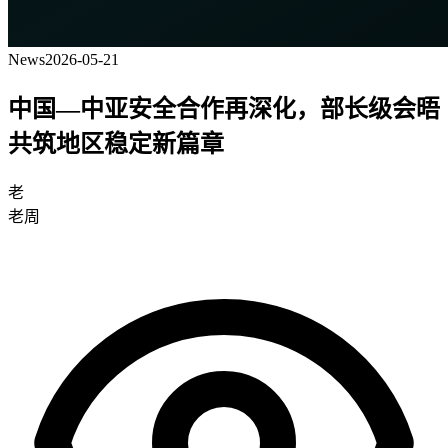
News
2026-05-21
中国—中亚安全合作再深化，部长级会晤
共筑地区稳定新篇章
老
老周