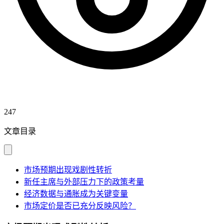
247
文章目录
市场预期出现戏剧性转折
新任主席与外部压力下的政策考量
经济数据与通胀成为关键变量
市场定价是否已充分反映风险？