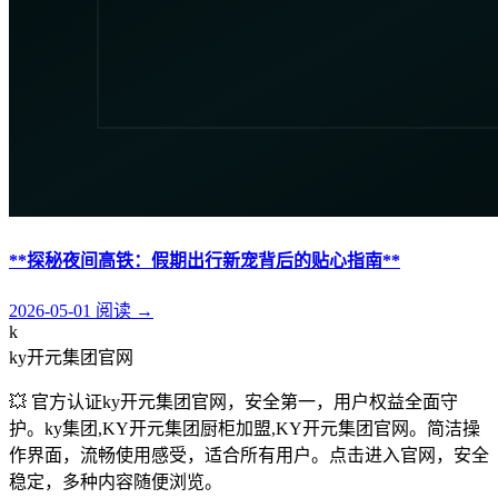
**探秘夜间高铁：假期出行新宠背后的贴心指南**
2026-05-01
阅读
→
k
ky开元集团官网
💥 官方认证ky开元集团官网，安全第一，用户权益全面守
护。ky集团,KY开元集团厨柜加盟,KY开元集团官网。简洁操
作界面，流畅使用感受，适合所有用户。点击进入官网，安全
稳定，多种内容随便浏览。