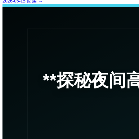
2026-05-15
阅读
→