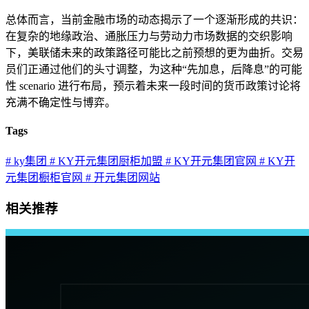
总体而言，当前金融市场的动态揭示了一个逐渐形成的共识：
在复杂的地缘政治、通胀压力与劳动力市场数据的交织影响
下，美联储未来的政策路径可能比之前预想的更为曲折。交易
员们正通过他们的头寸调整，为这种“先加息，后降息”的可能
性 scenario 进行布局，预示着未来一段时间的货币政策讨论将
充满不确定性与博弈。
Tags
# ky集团
# KY开元集团厨柜加盟
# KY开元集团官网
# KY开
元集团橱柜官网
# 开元集团网站
相关推荐