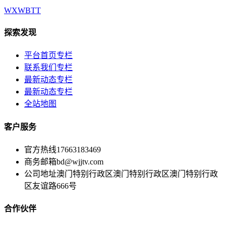
WX
WB
TT
探索发现
平台首页专栏
联系我们专栏
最新动态专栏
最新动态专栏
全站地图
客户服务
官方热线
17663183469
商务邮箱
bd@wjjtv.com
公司地址
澳门特别行政区澳门特别行政区澳门特别行政
区友谊路666号
合作伙伴