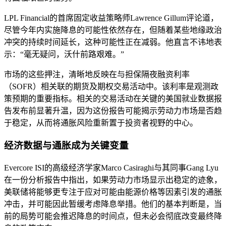
LPL Financial的首席固定收益策略师Lawrence Gillum评论道，
尽管今年内实施降息的可能性依然存在，但随着某些地缘政治
冲突的持续时间延长，这种可能性正在减弱。他直言不讳地表
示：“毫无疑问，沃什前路艰难。”
市场的这些押注，清晰地反映在与担保隔夜融资利率
（SOFR）相关联的期货及期权交易活动中。该利率是观测政
策预期的重要指标。相关的交易活动在关键的美国就业数据报
告发布前显著升温，因为这份报告可能揭示劳动力市场是否趋
于稳定，从而将通胀风险重新置于投资者视野的中心。
经济数据与通胀成为关键变量
Evercore ISI的高级经济学家Marco Casiraghi与其同事Gang Lyu
在一份分析报告中指出，如果劳动力市场显示出稳定的迹象，
美联储将能够更专注于应对可能由能源价格等因素引发的通胀
冲击，并可能因此暂缓考虑降息举措。他们的基本判断是，当
前的局势可能会推迟降息的时间点，但未必会彻底改变最终降