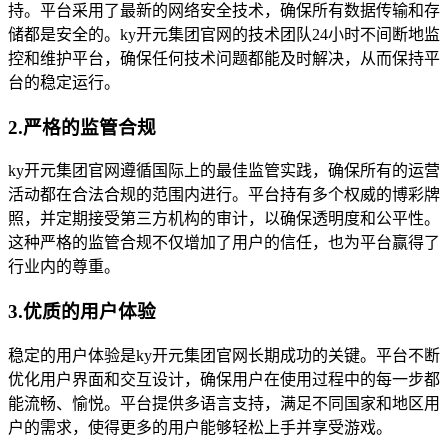
持。平台采用了最新的网络安全技术，确保所有数据传输和存
储都是安全的。ky开元集团官网的技术团队24小时不间断地监
控和维护平台，确保任何技术问题都能及时解决，从而保持平
台的稳定运行。
2.严格的监管合规
ky开元集团官网遵循国际上的最佳监管实践，确保所有的运营
活动都在合法合规的范围内进行。平台持有多个权威的博彩牌
照，并定期接受第三方机构的审计，以确保透明度和公平性。
这种严格的监管合规不仅增加了用户的信任，也为平台赢得了
行业内的尊重。
3.优质的用户体验
稳定的用户体验是ky开元集团官网长期成功的关键。平台不断
优化用户界面和交互设计，确保用户在使用过程中的每一步都
能流畅、愉悦。平台提供多语言支持，满足不同国家和地区用
户的需求，使得更多的用户能够轻松上手并享受游戏。