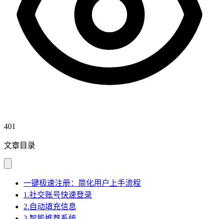
401
文章目录
一键极速注册：简化用户上手流程
1.社交账号快速登录
2.自动填充信息
3.智能推荐系统