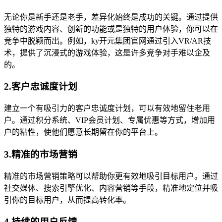
无论你是新手还是老手，差异化始终是成功的关键。通过提供
独特的游戏内容、创新的功能或是独特的用户体验，你可以在
竞争中脱颖而出。例如，ky开元集团官网通过引入VR/AR技
术，提供了沉浸式的游戏体验，这是许多竞争对手难以企及
的。
2.客户忠诚度计划
建立一个有吸引力的客户忠诚度计划，可以有效地留住老用
户。通过积分系统、VIP会员计划、专属优惠等方式，增加用
户的粘性，使他们愿意长期留在你的平台上。
3.精准的市场营销
精准的市场营销策略可以帮助你更有效地吸引目标用户。通过
社交媒体、搜索引擎优化、内容营销等手段，精准地定位并吸
引你的目标用户，从而提高转化率。
4.持续的用户反馈