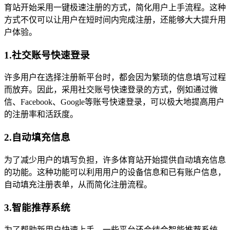
育站开始采用一键极速注册的方式，简化用户上手流程。这种
方式不仅可以让用户在短时间内完成注册，还能够大大提升用
户体验。
1.社交账号快速登录
许多用户在选择注册新平台时，都会因为繁琐的信息填写过程
而放弃。因此，采用社交账号快速登录的方式，例如通过微
信、Facebook、Google等账号快速登录，可以极大地提高用户
的注册率和活跃度。
2.自动填充信息
为了减少用户的填写负担，许多体育站开始提供自动填充信息
的功能。这种功能可以利用用户的设备信息和已有账户信息，
自动填充注册表单，从而简化注册流程。
3.智能推荐系统
为了帮助新用户快速上手，一些平台还会结合智能推荐系统，