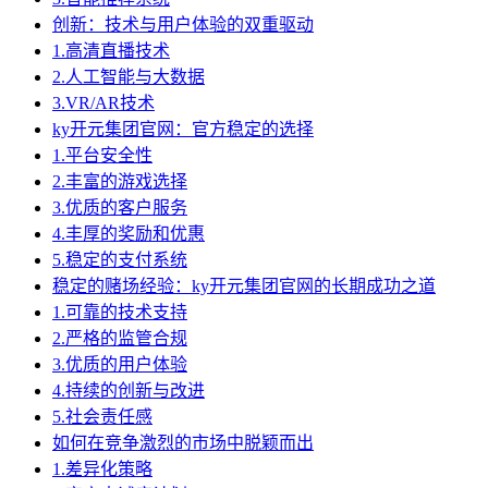
创新：技术与用户体验的双重驱动
1.高清直播技术
2.人工智能与大数据
3.VR/AR技术
ky开元集团官网：官方稳定的选择
1.平台安全性
2.丰富的游戏选择
3.优质的客户服务
4.丰厚的奖励和优惠
5.稳定的支付系统
稳定的赌场经验：ky开元集团官网的长期成功之道
1.可靠的技术支持
2.严格的监管合规
3.优质的用户体验
4.持续的创新与改进
5.社会责任感
如何在竞争激烈的市场中脱颖而出
1.差异化策略