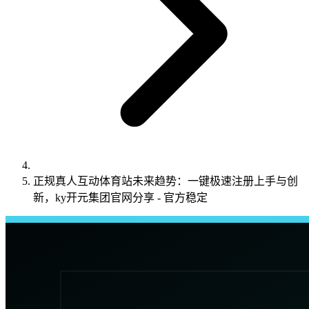
正规真人互动体育站未来趋势：一键极速注册上手与创
新，ky开元集团官网分享 - 官方稳定