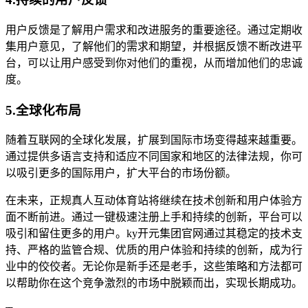
用户反馈是了解用户需求和改进服务的重要途径。通过定期收
集用户意见，了解他们的需求和期望，并根据反馈不断改进平
台，可以让用户感受到你对他们的重视，从而增加他们的忠诚
度。
5.全球化布局
随着互联网的全球化发展，扩展到国际市场变得越来越重要。
通过提供多语言支持和适应不同国家和地区的法律法规，你可
以吸引更多的国际用户，扩大平台的市场份额。
在未来，正规真人互动体育站将继续在技术创新和用户体验方
面不断前进。通过一键极速注册上手和持续的创新，平台可以
吸引和留住更多的用户。ky开元集团官网通过其稳定的技术支
持、严格的监管合规、优质的用户体验和持续的创新，成为行
业中的佼佼者。无论你是新手还是老手，这些策略和方法都可
以帮助你在这个竞争激烈的市场中脱颖而出，实现长期成功。