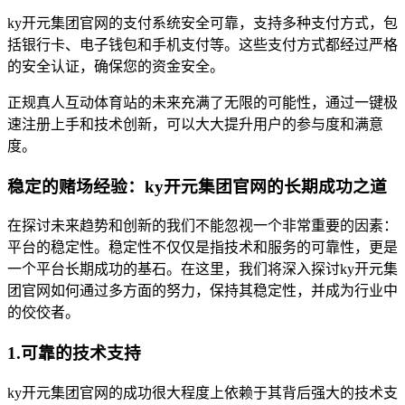
ky开元集团官网的支付系统安全可靠，支持多种支付方式，包
括银行卡、电子钱包和手机支付等。这些支付方式都经过严格
的安全认证，确保您的资金安全。
正规真人互动体育站的未来充满了无限的可能性，通过一键极
速注册上手和技术创新，可以大大提升用户的参与度和满意
度。
稳定的赌场经验：ky开元集团官网的长期成功之道
在探讨未来趋势和创新的我们不能忽视一个非常重要的因素：
平台的稳定性。稳定性不仅仅是指技术和服务的可靠性，更是
一个平台长期成功的基石。在这里，我们将深入探讨ky开元集
团官网如何通过多方面的努力，保持其稳定性，并成为行业中
的佼佼者。
1.可靠的技术支持
ky开元集团官网的成功很大程度上依赖于其背后强大的技术支