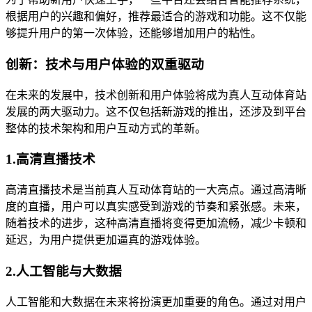
根据用户的兴趣和偏好，推荐最适合的游戏和功能。这不仅能
够提升用户的第一次体验，还能够增加用户的粘性。
创新：技术与用户体验的双重驱动
在未来的发展中，技术创新和用户体验将成为真人互动体育站
发展的两大驱动力。这不仅包括新游戏的推出，还涉及到平台
整体的技术架构和用户互动方式的革新。
1.高清直播技术
高清直播技术是当前真人互动体育站的一大亮点。通过高清晰
度的直播，用户可以真实感受到游戏的节奏和紧张感。未来，
随着技术的进步，这种高清直播将变得更加流畅，减少卡顿和
延迟，为用户提供更加逼真的游戏体验。
2.人工智能与大数据
人工智能和大数据在未来将扮演更加重要的角色。通过对用户